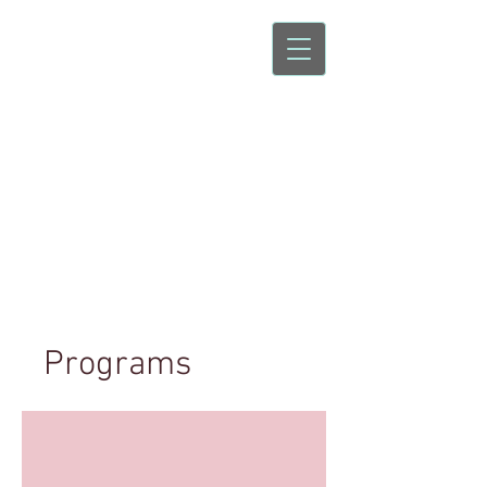
Brazilian Jiu-
Jitsu
ג'יו ג'יטסו ברזילאי
Programs